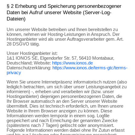
§ 2 Erhebung und Speicherung personenbezogener
Daten bei Aufruf unserer Website (Server-Log-
Dateien)
Um unserer Website betreiben und Ihnen bereitstellen zu
können, nehmen wir Hosting-Leistungen in Anspruch. Der
Hostinganbieter wird als unser Auftragsverarbeiter gem. Art.
28 DSGVO tätig.
Unser Hostinganbieter ist:
1&1 IONOS SE, Elgendorfer Str. 57, 56410 Montabaur,
Deutschland; Website:
https://www.ionos.de
Datenschutzerklärung:
https://www.ionos.de/terms-gtc/terms-
privacy
Wenn Sie unsere Internetpräsenz informatorisch nutzen (also
lediglich betrachten, um sich über unser Leistungsangebot zu
informieren) -, erheben und verarbeiten wir (bzw. unser
Hostinganbieter) diejenigen personenbezogenen Daten, die
Ihr Browser automatisch an den Server unserer Website
übermittelt. Dies ist technisch erforderlich, um Ihnen unsere
Website in Ihrem Browser anzeigen zu können. Diese
Informationen werden temporär in einem sog. Logfile
gespeichert und nach Erreichung der genannten Zwecke
(spätestens nach 7 Tagen) gelöscht oder anonymisiert.
Folgende Informationen werden dabei ohne Ihr Zutun erfasst
und bis zur Löschung oder Anonymisierung gespeichert: