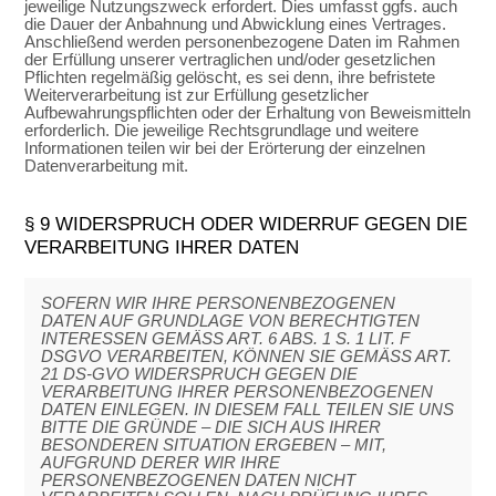
jeweilige Nutzungszweck erfordert. Dies umfasst ggfs. auch
die Dauer der Anbahnung und Abwicklung eines Vertrages.
Anschließend werden personenbezogene Daten im Rahmen
der Erfüllung unserer vertraglichen und/oder gesetzlichen
Pflichten regelmäßig gelöscht, es sei denn, ihre befristete
Weiterverarbeitung ist zur Erfüllung gesetzlicher
Aufbewahrungspflichten oder der Erhaltung von Beweismitteln
erforderlich. Die jeweilige Rechtsgrundlage und weitere
Informationen teilen wir bei der Erörterung der einzelnen
Datenverarbeitung mit.
§ 9 WIDERSPRUCH ODER WIDERRUF GEGEN DIE
VERARBEITUNG IHRER DATEN
SOFERN WIR IHRE PERSONENBEZOGENEN
DATEN AUF GRUNDLAGE VON BERECHTIGTEN
INTERESSEN GEMÄSS ART. 6 ABS. 1 S. 1 LIT. F
DSGVO VERARBEITEN, KÖNNEN SIE GEMÄSS ART.
21 DS-GVO WIDERSPRUCH GEGEN DIE
VERARBEITUNG IHRER PERSONENBEZOGENEN
DATEN EINLEGEN. IN DIESEM FALL TEILEN SIE UNS
BITTE DIE GRÜNDE – DIE SICH AUS IHRER
BESONDEREN SITUATION ERGEBEN – MIT,
AUFGRUND DERER WIR IHRE
PERSONENBEZOGENEN DATEN NICHT