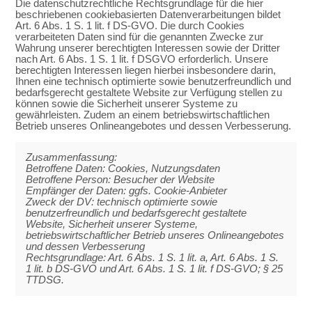
Die datenschutzrechtliche Rechtsgrundlage für die hier
beschriebenen cookiebasierten Datenverarbeitungen bildet
Art. 6 Abs. 1 S. 1 lit. f DS-GVO. Die durch Cookies
verarbeiteten Daten sind für die genannten Zwecke zur
Wahrung unserer berechtigten Interessen sowie der Dritter
nach Art. 6 Abs. 1 S. 1 lit. f DSGVO erforderlich. Unsere
berechtigten Interessen liegen hierbei insbesondere darin,
Ihnen eine technisch optimierte sowie benutzerfreundlich und
bedarfsgerecht gestaltete Website zur Verfügung stellen zu
können sowie die Sicherheit unserer Systeme zu
gewährleisten. Zudem an einem betriebswirtschaftlichen
Betrieb unseres Onlineangebotes und dessen Verbesserung.
Zusammenfassung:
Betroffene Daten: Cookies, Nutzungsdaten
Betroffene Person: Besucher der Website
Empfänger der Daten: ggfs. Cookie-Anbieter
Zweck der DV: technisch optimierte sowie
benutzerfreundlich und bedarfsgerecht gestaltete
Website, Sicherheit unserer Systeme,
betriebswirtschaftlicher Betrieb unseres Onlineangebotes
und dessen Verbesserung
Rechtsgrundlage: Art. 6 Abs. 1 S. 1 lit. a, Art. 6 Abs. 1 S.
1 lit. b DS-GVO und Art. 6 Abs. 1 S. 1 lit. f DS-GVO; § 25
TTDSG.