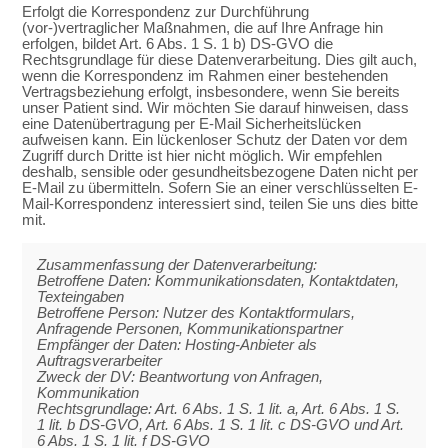
Erfolgt die Korrespondenz zur Durchführung
(vor-)vertraglicher Maßnahmen, die auf Ihre Anfrage hin
erfolgen, bildet Art. 6 Abs. 1 S. 1 b) DS-GVO die
Rechtsgrundlage für diese Datenverarbeitung. Dies gilt auch,
wenn die Korrespondenz im Rahmen einer bestehenden
Vertragsbeziehung erfolgt, insbesondere, wenn Sie bereits
unser Patient sind. Wir möchten Sie darauf hinweisen, dass
eine Datenübertragung per E-Mail Sicherheitslücken
aufweisen kann. Ein lückenloser Schutz der Daten vor dem
Zugriff durch Dritte ist hier nicht möglich. Wir empfehlen
deshalb, sensible oder gesundheitsbezogene Daten nicht per
E-Mail zu übermitteln. Sofern Sie an einer verschlüsselten E-
Mail-Korrespondenz interessiert sind, teilen Sie uns dies bitte
mit.
Zusammenfassung der Datenverarbeitung:
Betroffene Daten: Kommunikationsdaten, Kontaktdaten,
Texteingaben
Betroffene Person: Nutzer des Kontaktformulars,
Anfragende Personen, Kommunikationspartner
Empfänger der Daten: Hosting-Anbieter als
Auftragsverarbeiter
Zweck der DV: Beantwortung von Anfragen,
Kommunikation
Rechtsgrundlage: Art. 6 Abs. 1 S. 1 lit. a, Art. 6 Abs. 1 S.
1 lit. b DS-GVO, Art. 6 Abs. 1 S. 1 lit. c DS-GVO und Art.
6 Abs. 1 S. 1 lit. f DS-GVO